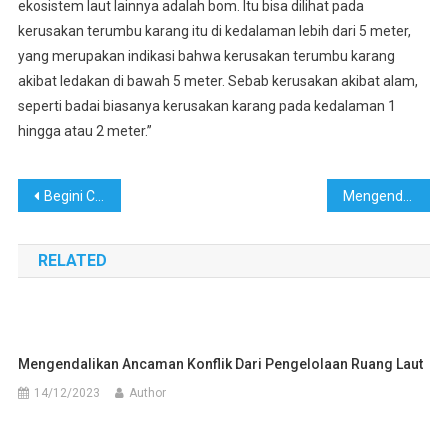
ekosistem laut lainnya adalah bom. Itu bisa dilihat pada
kerusakan terumbu karang itu di kedalaman lebih dari 5 meter,
yang merupakan indikasi bahwa kerusakan terumbu karang
akibat ledakan di bawah 5 meter. Sebab kerusakan akibat alam,
seperti badai biasanya kerusakan karang pada kedalaman 1
hingga atau 2 meter.”
Navigasi
Begini Cara Nelayan NTT Hadapi Dampak Perubahan Iklim
Mengendalikan Ancaman Konflik dari Pengelolaan Ruang Laut
pos
RELATED
Mengendalikan Ancaman Konflik Dari Pengelolaan Ruang Laut
14/12/2023
Author