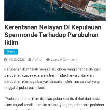
Kerentanan Nelayan Di Kepulauan
Spermonde Terhadap Perubahan
Iklim
News
Author
On
14/12/2023
Leave A Comment
Kerentanan
Perubahan iklim telah menjadi isu global yang ditandai dengan
Nelayan
perubahan cuaca secara ekstrem. Tidak hanya di daratan,
Di
perubahan iklim juga banyak dirasakan oleh masyarakat yang
Kepulauan
tinggal di pulau-pulau kecil.
Spermonde
Terhadap
“Pada perubahan iklim di pulau-pulau kecil itu dilihat dari sudut
Perubahan
Iklim
alam terjadi kenaikan muka air laut, yang terjadi secara perlahan