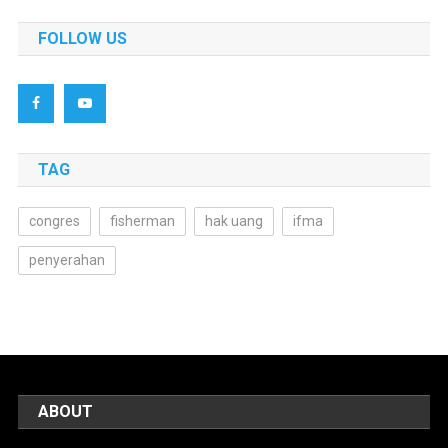
FOLLOW US
TAG
congres
fisherman
hak uang
ifma
penyerahan
ABOUT