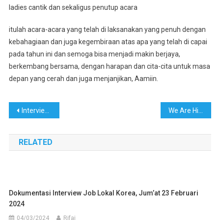
ladies cantik dan sekaligus penutup acara
itulah acara-acara yang telah di laksanakan yang penuh dengan
kebahagiaan dan juga kegembiraan atas apa yang telah di capai
pada tahun ini dan semoga bisa menjadi makin berjaya,
berkembang bersama, dengan harapan dan cita-cita untuk masa
depan yang cerah dan juga menjanjikan, Aamiin.
Navigasi
Interview Lokal Korea November 2024
We Are Hiring For Taiwan Vessel
pos
RELATED
Dokumentasi Interview Job Lokal Korea, Jum’at 23 Februari
2024
04/03/2024
Rifai