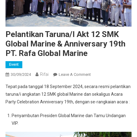
Pelantikan Taruna/i Akt 12 SMK
Global Marine & Anniversary 19th
PT. Rafa Global Marine
Event
Rifai
On
30/09/2024
Leave A Comment
Pelantikan
Tepat pada tanggal 18 September 2024, secara resmi pelantikan
Taruna/i
taruna/i angkatan 12 SMK global Marine dan sekaligus Acara
Akt
Party Celebration Anniversary 19th, dengan se-rangkaian acara :
12
SMK
Penyambutan Presiden Global Marine dan Tamu Undangan
Global
VIP.
Marine
&