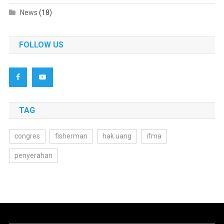
News
(18)
FOLLOW US
TAG
congres
fisherman
hak uang
ifma
penyerahan