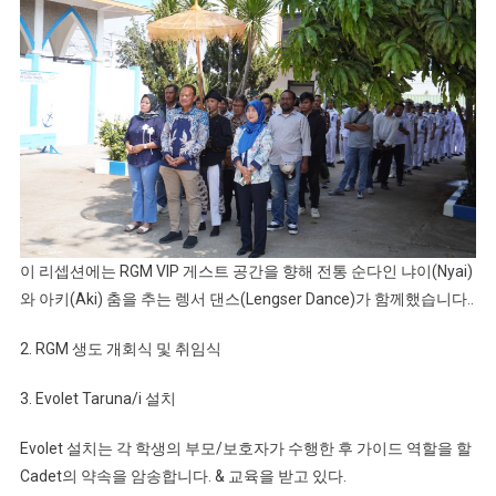
률/i
법
12
SMK
글
로
벌
마
린
&
기
이 리셉션에는 RGM VIP 게스트 공간을 향해 전통 순다인 냐이(Nyai)
념
와 아키(Aki) 춤을 추는 렝서 댄스(Lengser Dance)가 함께했습니다..
일
19
2. RGM 생도 개회식 및 취임식
주
년
3. Evolet Taruna/i 설치
PT.
라
Evolet 설치는 각 학생의 부모/보호자가 수행한 후 가이드 역할을 할
파
Cadet의 약속을 암송합니다. & 교육을 받고 있다.
글