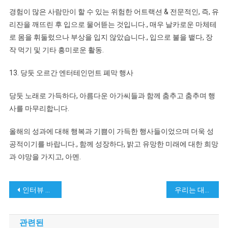
경험이 많은 사람만이 할 수 있는 위험한 어트랙션 & 전문적인, 즉, 유
리잔을 깨뜨린 후 입으로 물어뜯는 것입니다., 매우 날카로운 마체테
로 몸을 휘둘렀으나 부상을 입지 않았습니다., 입으로 불을 뱉다, 장
작 먹기 및 기타 흥미로운 활동.
13. 당둣 오르간 엔터테인먼트 폐막 행사
당둣 노래로 가득하다, 아름다운 아가씨들과 함께 춤추고 춤추며 행
사를 마무리합니다.
올해의 성과에 대해 행복과 기쁨이 가득한 행사들이었으며 더욱 성
공적이기를 바랍니다., 함께 성장하다, 밝고 유망한 미래에 대한 희망
과 야망을 가지고, 아멘.
게
인터뷰 로칼코리아 11월 2024
우리는 대만 선박에 채용하고 있습니다
시
관련된