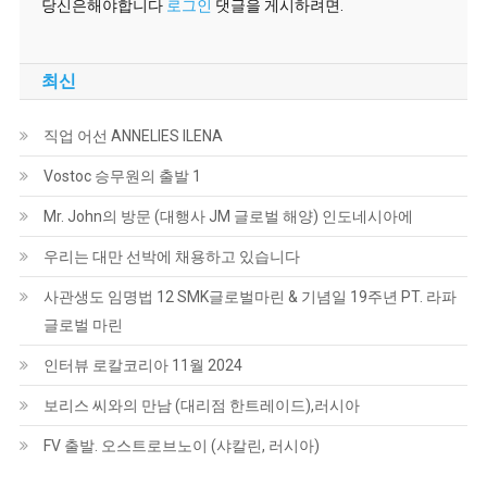
당신은해야합니다
로그인
댓글을 게시하려면.
최신
직업 어선 ANNELIES ILENA
Vostoc 승무원의 출발 1
Mr. John의 방문 (대행사 JM 글로벌 해양) 인도네시아에
우리는 대만 선박에 채용하고 있습니다
사관생도 임명법 12 SMK글로벌마린 & 기념일 19주년 PT. 라파
글로벌 마린
인터뷰 로칼코리아 11월 2024
보리스 씨와의 만남 (대리점 한트레이드),러시아
FV 출발. 오스트로브노이 (샤칼린, 러시아)