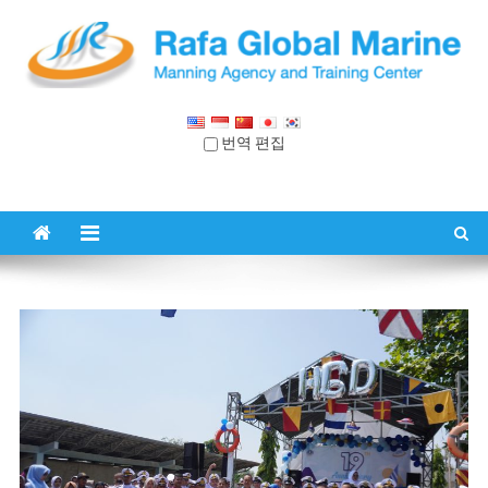
콘
텐
츠
로
라파 글로벌 마린
매닝 에이전시 & 트레이닝 센터
건
번역 편집
너
뛰
기