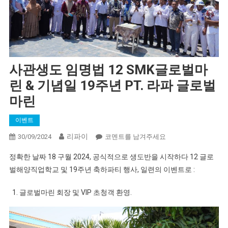
사관생도 임명법 12 SMK글로벌마
린 & 기념일 19주년 PT. 라파 글로벌
마린
이벤트
리파이
생
30/09/2024
코멘트를 남겨주세요
도
정확한 날짜 18 구월 2024, 공식적으로 생도반을 시작하다 12 글로
임
벌해양직업학교 및 19주년 축하파티 행사, 일련의 이벤트로 :
명
에
글로벌마린 회장 및 VIP 초청객 환영.
관
한
법