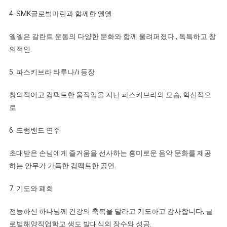
로
4. SMK글로벌마린과 함께한 옐옐
벌
마
옐옐은 갈란트 운동의 다양한 문화와 함께 울려퍼졌다., 독특하고 창
린
의적인.
5. 파스키브라 타루나/i 등장
창의적이고 컴팩트한 움직임을 지닌 파스키브라의 모습, 혁신적으
로
6. 드럼밴드 연주
초대받은 손님에게 즐거움을 선사하는 흥미로운 음악 문화를 제공
하는 안무가 가득한 컴팩트한 공연.
7. 기도와 폐회
전능하신 하나님께 건강의 축복을 달라고 기도하고 감사합니다, 글
로벌해양직업학교 생도 발대식의 장수와 성공.