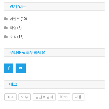
인기 있는
이벤트
(10)
직업
(6)
소식
(18)
우리를 팔로우하세요
태그
회의
어부
금전적 권리
ifma
제출