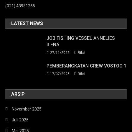
Job Cargo Reefer Korea
Tes Apa Saja Sih, Jika Ingin Join
(021) 43931265
22/01/2024
Rifai
Dengan PT Rafa Global Marine?
19/01/2024
Rifai
LATEST NEWS
JOB FISHING VESSEL ANNELIES
ILENA
27/11/2025
Rifai
PEMBERANGKATAN CREW VOSTOC 1
17/07/2025
Rifai
ARSIP
November 2025
Juli 2025
Mei 2025