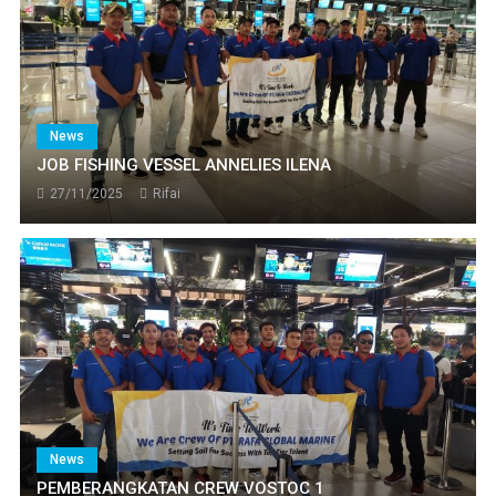
19th PT. Rafa Global Marine
News
JOB FISHING VESSEL ANNELIES
ILENA
News
27/11/2025
Rifai
JOB FISHING VESSEL ANNELIES ILENA
27/11/2025
Rifai
News
PEMBERANGKATAN CREW VOSTOC 1
17/07/2025
Rifai
News
PEMBERANGKATAN CREW VOSTOC 1