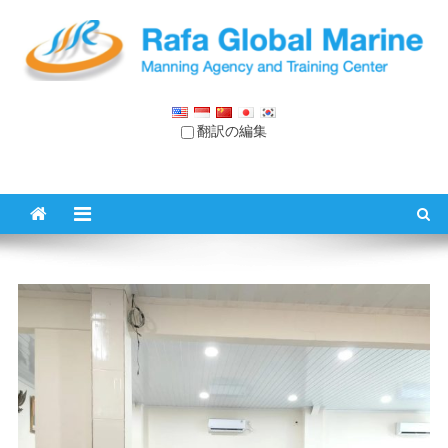
コ
ン
テ
ン
ラファ グローバル マリン
配員代理店 & トレーニング・センター
ツ
翻訳の編集
に
ス
キ
ッ
プ