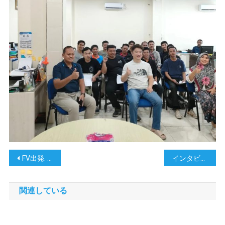
シ
ア
ポ
FV出発. オストロヴノイ (シャカリン, ロシア)
インタビューローカルコリア11月 2024
ス
関連している
ト
ナ