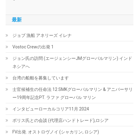
最新
ジョブ 漁船 アネリーズ イレナ
Vostoc Crewの出発 1
ジョン氏の訪問 (エージェンシーJMグローバルマリン) インド
ネシアへ
台湾の船舶を募集しています
士官候補生の任命法 12 SMKグローバルマリン & アニバーサリ
ー19周年記念PT. ラファ グローバル マリン
インタビューローカルコリア11月 2024
ボリス氏との会談 (代理店ハンドトレード),ロシア
FV出発. オストロヴノイ (シャカリン, ロシア)