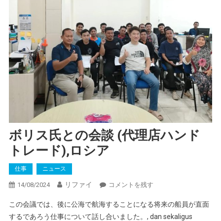
ボリス氏との会談 (代理店ハンド
トレード),ロシア
仕事
ニュース
リファイ
ボ
14/08/2024
コメントを残す
リ
この会議では、後に公海で航海することになる将来の船員が直面
ス
するであろう仕事について話し合いました。,
dan sekaligus
氏