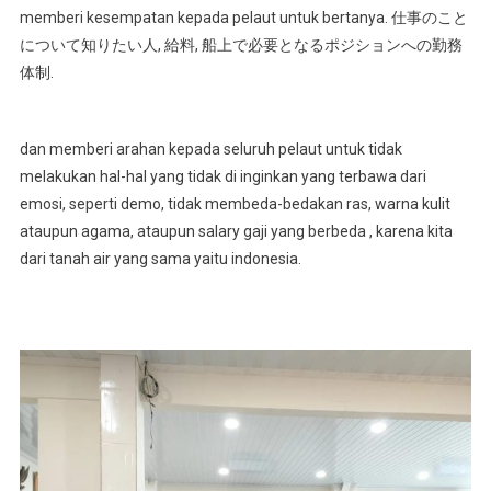
memberi kesempatan kepada pelaut untuk bertanya
. 仕事のこと
と
について知りたい人, 給料, 船上で必要となるポジションへの勤務
の
面
体制.
会
に
つ
dan memberi arahan kepada seluruh pelaut untuk tidak
い
melakukan hal-hal yang tidak di inginkan yang terbawa dari
て
emosi
,
seperti demo
,
tidak membeda-bedakan ras
,
warna kulit
(代
ataupun agama
,
ataupun salary gaji yang berbeda
,
karena kita
理
dari tanah air yang sama yaitu indonesia
.
店
ハ
ン
ド
ト
レ
ー
ド),
ロ